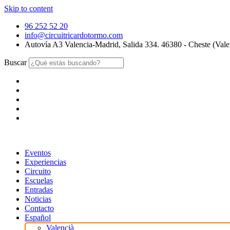
Skip to content
96 252 52 20
info@circuitricardotormo.com
Autovía A3 Valencia-Madrid, Salida 334. 46380 - Cheste (Vale
Buscar
Eventos
Experiencias
Circuito
Escuelas
Entradas
Noticias
Contacto
Español
Valencià