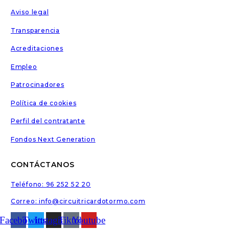
Aviso legal
Transparencia
Acreditaciones
Empleo
Patrocinadores
Política de cookies
Perfil del contratante
Fondos Next Generation
CONTÁCTANOS
Teléfono: 96 252 52 20
Correo: info@circuitricardotormo.com
Facebook
Twitter
Instagram
Tiktok
Youtube