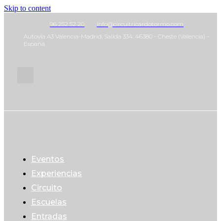
Skip to content
96 252 52 20
info@circuitricardotormo.com
Autovía A3 Valencia-Madrid, Salida 334. 46380 - Cheste (Valencia) –
España
Eventos
Experiencias
Circuito
Escuelas
Entradas