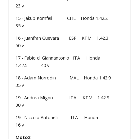
23 v
15.- Jakub Kornfeil CHE Honda 1.42.2
35 v
16.- Juanfran Guevara ESP KTM 1.42.3
50 v
17.- Fabio di Giannantonio ITA Honda
1.42.5 40 v
18.- Adam Norrodin MAL Honda 1.42.9
35 v
19.- Andrea Migno ITA KTM 1.42.9
30 v
19.- Niccolo Antonelli ITA Honda —-
16 v
Moto2