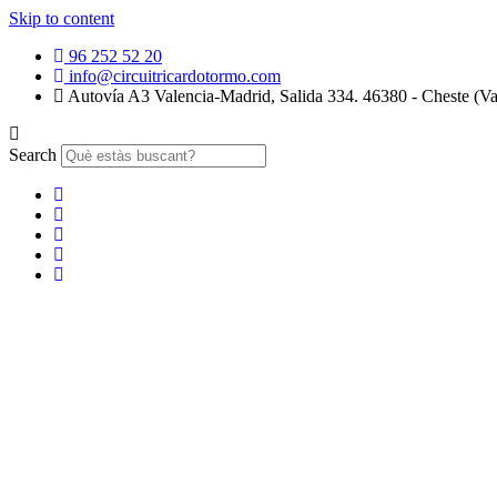
Skip to content
96 252 52 20
info@circuitricardotormo.com
Autovía A3 Valencia-Madrid, Salida 334. 46380 - Cheste (Va
Search