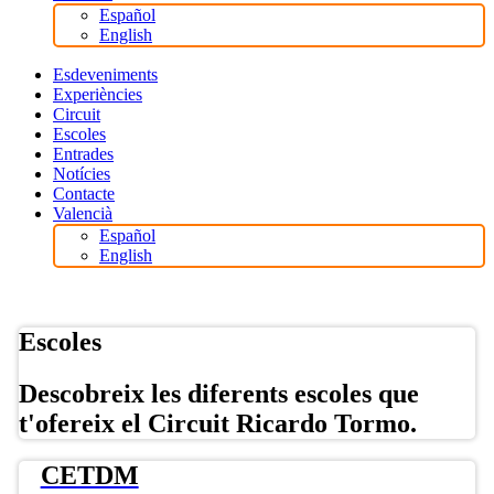
Español
English
Esdeveniments
Experiències
Circuit
Escoles
Entrades
Notícies
Contacte
Valencià
Español
English
Botiga Online
Escoles
Descobreix les diferents escoles que
t'ofereix el Circuit Ricardo Tormo.
CETDM