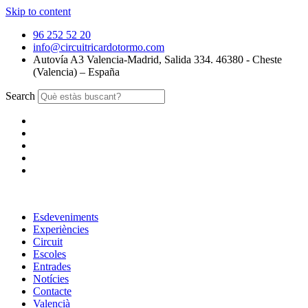
Skip to content
96 252 52 20
info@circuitricardotormo.com
Autovía A3 Valencia-Madrid, Salida 334. 46380 - Cheste
(Valencia) – España
Search
Esdeveniments
Experiències
Circuit
Escoles
Entrades
Notícies
Contacte
Valencià