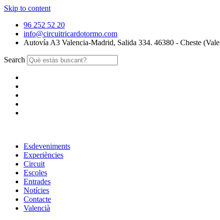
Skip to content
96 252 52 20
info@circuitricardotormo.com
Autovía A3 Valencia-Madrid, Salida 334. 46380 - Cheste (Vale
Search
Esdeveniments
Experiències
Circuit
Escoles
Entrades
Notícies
Contacte
Valencià