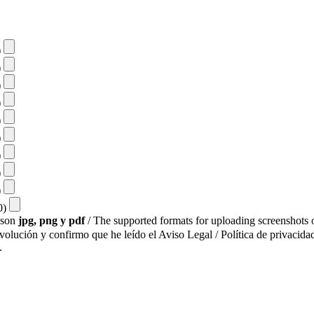
)
)
)
)
)
)
)
)
)
10)
s son
jpg, png y pdf
/ The supported formats for uploading screenshots o
evolución y confirmo que he leído el Aviso Legal / Política de privacidad
.