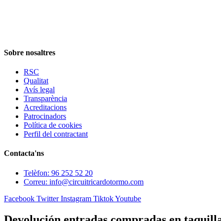
Sobre nosaltres
RSC
Qualitat
Avís legal
Transparència
Acreditacions
Patrocinadors
Política de cookies
Perfil del contractant
Contacta'ns
Telèfon: 96 252 52 20
Correu: info@circuitricardotormo.com
Facebook
Twitter
Instagram
Tiktok
Youtube
Devolución entradas compradas en taquill