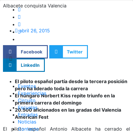
Albacete conquista Valencia
abril 26, 2015
Facebook
Twitter
LinkedIn
El piloto español partía desde la tercera posición
Eventos
pero ha liderado toda la carrera
Experiencias
El húngaro Norbert Kiss repite triunfo en la
Circuito
primera carrera del domingo
Escuelas
20.500 aficionados en las gradas del Valencia
Entradas
American Fest
Noticias
El piloto español Antonio Albacete ha cerrado el
Contacto