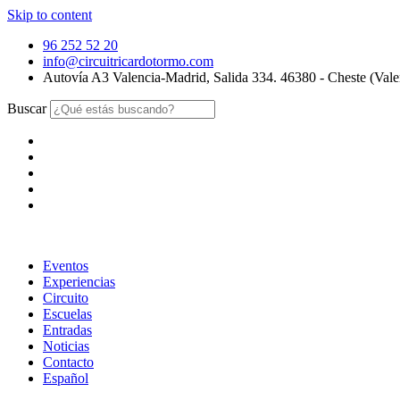
Skip to content
96 252 52 20
info@circuitricardotormo.com
Autovía A3 Valencia-Madrid, Salida 334. 46380 - Cheste (Vale
Buscar
Eventos
Experiencias
Circuito
Escuelas
Entradas
Noticias
Contacto
Español