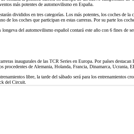
ventos más potentes de automovilismo en España.
arán divididos en tres categorías. Los más potentes, los coches de la cl
de los coches que participan en estas carreras. Por su parte los coches 
longeva del automovilismo español contará este año con 6 fines de sema
 carreras inaugurales de las TCR Series en Europa. Por países destacan I
otos procedentes de Alemania, Holanda, Francia, Dinamarca, Ucrania, 
trenamientos libre, la tarde del sábado será para los entrenamientos cr
ck del Circuit.