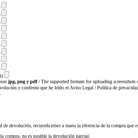
)
)
)
)
)
)
)
)
)
10)
s son
jpg, png y pdf
/ The supported formats for uploading screenshots o
evolución y confirmo que he leído el Aviso Legal / Política de privacidad
.
ud de devolución, recuerda tener a mano la eferencia de la compra que e
a compra, no es posible la devolución parcial.