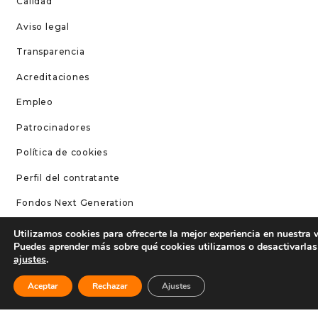
Calidad
Aviso legal
Transparencia
Acreditaciones
Empleo
Patrocinadores
Política de cookies
Perfil del contratante
Fondos Next Generation
Utilizamos cookies para ofrecerte la mejor experiencia en nuestra 
CONTÁCTANOS
Puedes aprender más sobre qué cookies utilizamos o desactivarlas
ajustes
.
Teléfono: 96 252 52 20
Contacto
Aceptar
Rechazar
Ajustes
Correo: info@circuitricardotormo.com