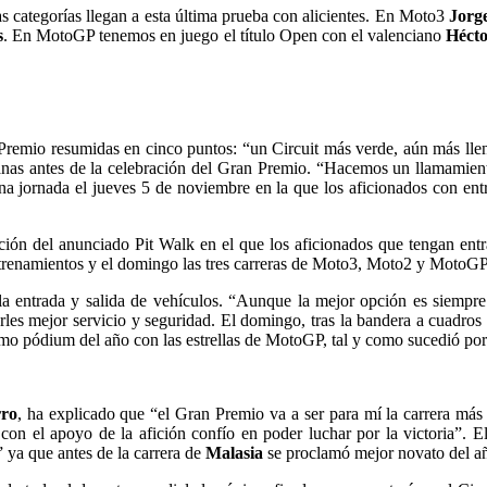
s categorías llegan a esta última prueba con alicientes. En Moto3
Jorg
s
. En MotoGP tenemos en juego el título Open con el valenciano
Héct
 Premio resumidas en cinco puntos: “un Circuit más verde, aún más lle
nas antes de la celebración del Gran Premio. “Hacemos un llamamiento
a jornada el jueves 5 de noviembre en la que los aficionados con ent
ción del anunciado Pit Walk en el que los aficionados que tengan ent
entrenamientos y el domingo las tres carreras de Moto3, Moto2 y MotoG
ará la entrada y salida de vehículos. “Aunque la mejor opción es siemp
rles mejor servicio y seguridad. El domingo, tras la bandera a cuadros
timo pódium del año con las estrellas de MotoGP, tal y como sucedió po
ro
, ha explicado que “el Gran Premio va a ser para mí la carrera más
 con el apoyo de la afición confío en poder luchar por la victoria”. E
” ya que antes de la carrera de
Malasia
se proclamó mejor novato del añ