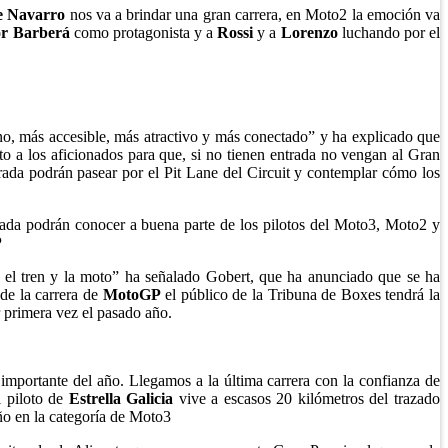
e Navarro
nos va a brindar una gran carrera, en Moto2 la emoción va
or Barberá
como protagonista y a
Rossi
y a
Lorenzo
luchando por el
no, más accesible, más atractivo y más conectado” y ha explicado que
 a los aficionados para que, si no tienen entrada no vengan al Gran
rada podrán pasear por el Pit Lane del Circuit y contemplar cómo los
rada podrán conocer a buena parte de los pilotos del Moto3, Moto2 y
P
re el tren y la moto” ha señalado Gobert, que ha anunciado que se ha
 de la carrera de
MotoGP
el público de la Tribuna de Boxes tendrá la
r primera vez el pasado año.
 importante del año. Llegamos a la última carrera con la confianza de
l piloto de
Estrella Galicia
vive a escasos 20 kilómetros del trazado
o en la categoría de Moto3