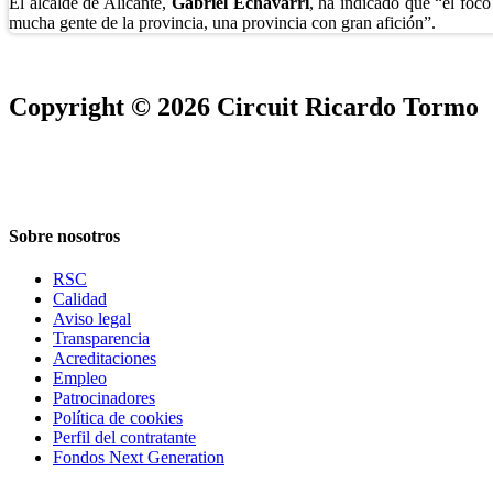
El alcalde de Alicante,
Gabriel Echávarri
, ha indicado que “el foc
mucha gente de la provincia, una provincia con gran afición”.
Copyright © 2026 Circuit Ricardo Tormo
Sobre nosotros
RSC
Calidad
Aviso legal
Transparencia
Acreditaciones
Empleo
Patrocinadores
Política de cookies
Perfil del contratante
Fondos Next Generation