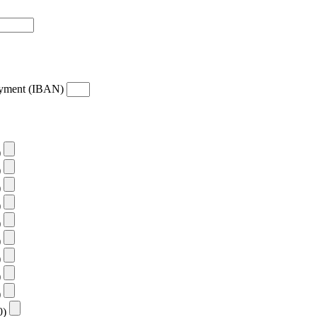
payment (IBAN)
)
)
)
)
)
)
)
)
)
10)