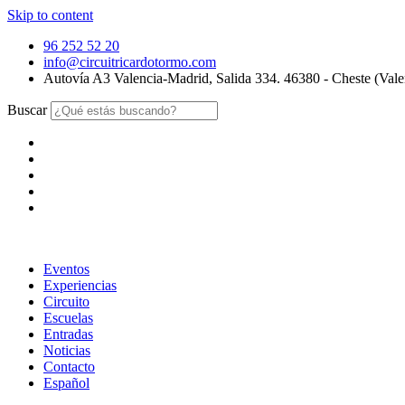
Skip to content
96 252 52 20
info@circuitricardotormo.com
Autovía A3 Valencia-Madrid, Salida 334. 46380 - Cheste (Vale
Buscar
Eventos
Experiencias
Circuito
Escuelas
Entradas
Noticias
Contacto
Español