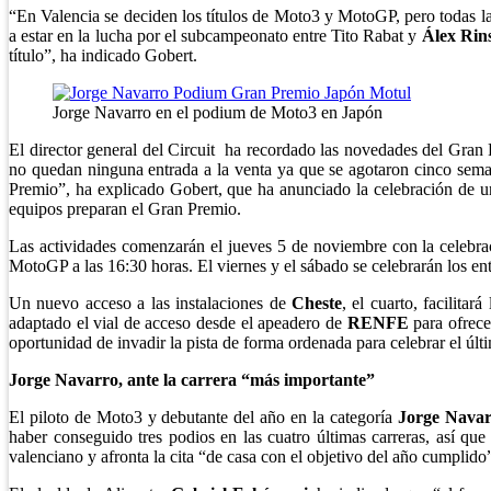
“En Valencia se deciden los títulos de Moto3 y MotoGP, pero todas la
a estar en la lucha por el subcampeonato entre Tito Rabat y
Álex Rin
título”, ha indicado Gobert.
Jorge Navarro en el podium de Moto3 en Japón
El director general del Circuit ha recordado las novedades del Gran
no quedan ninguna entrada a la venta ya que se agotaron cinco sema
Premio”, ha explicado Gobert, que ha anunciado la celebración de un
equipos preparan el Gran Premio.
Las actividades comenzarán el jueves 5 de noviembre con la celebra
MotoGP a las 16:30 horas. El viernes y el sábado se celebrarán los 
Un nuevo acceso a las instalaciones de
Cheste
, el cuarto, facilit
adaptado el vial de acceso desde el apeadero de
RENFE
para ofrece
oportunidad de invadir la pista de forma ordenada para celebrar el úl
Jorge Navarro, ante la carrera “más importante”
El piloto de Moto3 y debutante del año en la categoría
Jorge Navar
haber conseguido tres podios en las cuatro últimas carreras, así que
valenciano y afronta la cita “de casa con el objetivo del año cumplido