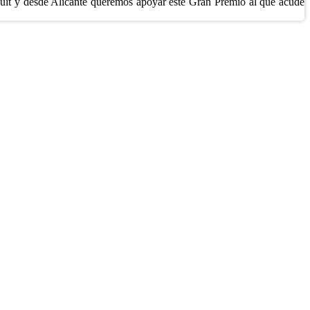
rcuit y desde Alicante queremos apoyar este Gran Premio al que acude