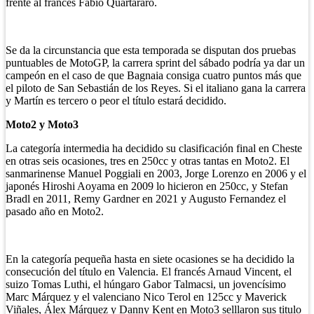
frente al francés Fabio Quartararo.
Se da la circunstancia que esta temporada se disputan dos pruebas
puntuables de MotoGP, la carrera sprint del sábado podría ya dar un
campeón en el caso de que Bagnaia consiga cuatro puntos más que
el piloto de San Sebastián de los Reyes. Si el italiano gana la carrera
y Martín es tercero o peor el título estará decidido.
Moto2 y Moto3
La categoría intermedia ha decidido su clasificación final en Cheste
en otras seis ocasiones, tres en 250cc y otras tantas en Moto2. El
sanmarinense Manuel Poggiali en 2003, Jorge Lorenzo en 2006 y el
japonés Hiroshi Aoyama en 2009 lo hicieron en 250cc, y Stefan
Bradl en 2011, Remy Gardner en 2021 y Augusto Fernandez el
pasado año en Moto2.
En la categoría pequeña hasta en siete ocasiones se ha decidido la
consecución del título en Valencia. El francés Arnaud Vincent, el
suizo Tomas Luthi, el húngaro Gabor Talmacsi, un jovencísimo
Marc Márquez y el valenciano Nico Terol en 125cc y Maverick
Viñales, Álex Márquez y Danny Kent en Moto3 selllaron sus titulo