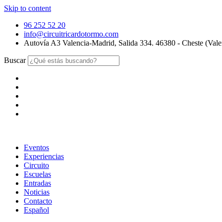
Skip to content
96 252 52 20
info@circuitricardotormo.com
Autovía A3 Valencia-Madrid, Salida 334. 46380 - Cheste (Vale
Buscar
Eventos
Experiencias
Circuito
Escuelas
Entradas
Noticias
Contacto
Español