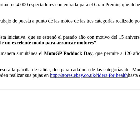
 primeros 4.000 espectadores con entrada para el Gran Premio, que deberán
bajo de puesta a punto de las motos de las tres categorías realizado po
sta iniciativa, que se estrenó el pasado año con motivo del 15 aniversa
 de un excelente modo para arrancar motores”
.
 manera simultánea el
MotoGP Paddock Day
, que permite a 120 afi
so a la parrilla de salida, dos para cada una de las categorías del M
eden realizar sus pujas en
http://stores.ebay.co.uk/riders-for-health
hasta 