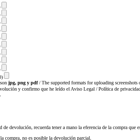
)
)
)
)
)
)
)
)
)
10)
s son
jpg, png y pdf
/ The supported formats for uploading screenshots o
evolución y confirmo que he leído el Aviso Legal / Política de privacidad
.
ud de devolución, recuerda tener a mano la eferencia de la compra que e
a compra, no es posible la devolución parcial.