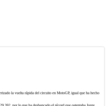
izado la vuelta rápida del circuito en MotoGP, igual que ha hecho
1:29.392, por lo que ha desbancado el récord que ostentaba Jorge