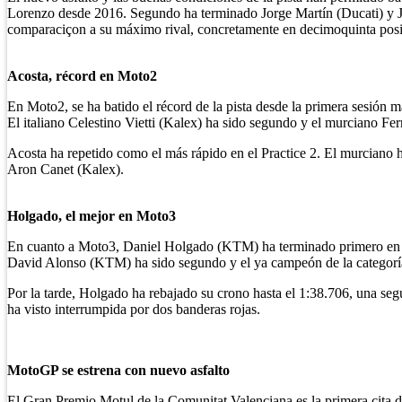
Lorenzo desde 2016. Segundo ha terminado Jorge Martín (Ducati) y Jo
comparaciçon a su máximo rival, concretamente en decimoquinta posic
Acosta, récord en Moto2
En Moto2, se ha batido el récord de la pista desde la primera sesión
El italiano Celestino Vietti (Kalex) ha sido segundo y el murciano Fe
Acosta ha repetido como el más rápido en el Practice 2. El murciano h
Aron Canet (Kalex).
Holgado, el mejor en Moto3
En cuanto a Moto3, Daniel Holgado (KTM) ha terminado primero en las
David Alonso (KTM) ha sido segundo y el ya campeón de la categoría
Por la tarde, Holgado ha rebajado su crono hasta el 1:38.706, una se
ha visto interrumpida por dos banderas rojas.
MotoGP se estrena con nuevo asfalto
El Gran Premio Motul de la Comunitat Valenciana es la primera cita de