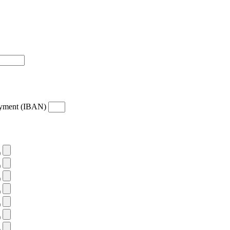
payment (IBAN)
)
)
)
)
)
)
)