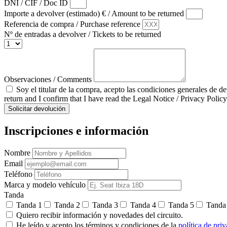
DNI / CIF / Doc ID
Importe a devolver (estimado) € / Amount to be returned
Referencia de compra / Purchase reference
Nº de entradas a devolver / Tickets to be returned
Observaciones / Comments
Soy el titular de la compra, acepto las condiciones generales de d
return and I confirm that I have read the Legal Notice / Privacy Policy
Solicitar devolución
Inscripciones e información
Nombre
Email
Teléfono
Marca y modelo vehículo
Tanda
Tanda 1
Tanda 2
Tanda 3
Tanda 4
Tanda 5
Tanda
Quiero recibir información y novedades del circuito.
He leído y acepto los términos y condiciones de la
política de pri