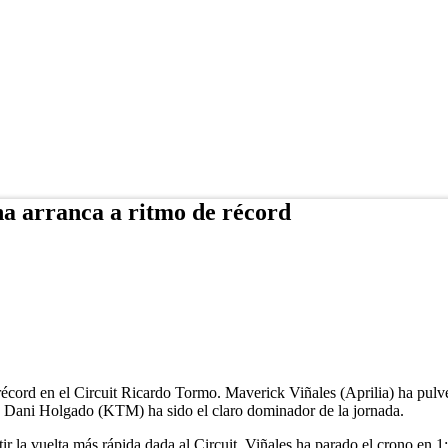
a arranca a ritmo de récord
ord en el Circuit Ricardo Tormo. Maverick Viñales (Aprilia) ha pulver
o Dani Holgado (KTM) ha sido el claro dominador de la jornada.
tir la vuelta más rápida dada al Circuit. Viñales ha parado el crono en 