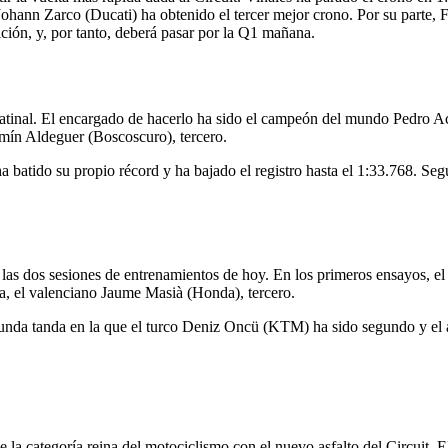
hann Zarco (Ducati) ha obtenido el tercer mejor crono. Por su parte,
ión, y, por tanto, deberá pasar por la Q1 mañana.
 matinal. El encargado de hacerlo ha sido el campeón del mundo Pedro A
rmín Aldeguer (Boscoscuro), tercero.
a batido su propio récord y ha bajado el registro hasta el 1:33.768. S
 dos sesiones de entrenamientos de hoy. En los primeros ensayos, el p
, el valenciano Jaume Masià (Honda), tercero.
gunda tanda en la que el turco Deniz Oncü (KTM) ha sido segundo y el a
 la categoría reina del motociclismo con el nuevo asfalto del Circuit. E