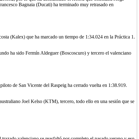
 Francesco Bagnaia (Ducati) ha terminado muy retrasado en
costa (Kalex) que ha marcado un tiempo de 1:34.024 en la Práctica 1.
egundo ha sido Fermín Aldeguer (Boscoscuro) y tercero el valenciano
iloto de San Vicente del Raspeig ha cerrado vuelta en 1:38.919.
ustraliano Joel Kelso (KTM), tercero, todo ello en una sesión que se
l trazado valenciano se reasfaltó por completo el pasado verano y eso