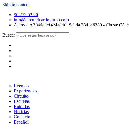
Skip to content
96 252 52 20
info@circuitricardotormo.com
Autovía A3 Valencia-Madrid, Salida 334. 46380 - Cheste (Vale
Buscar
Eventos
Experiencias
Circuito
Escuelas
Entradas
Noticias
Contacto
Español