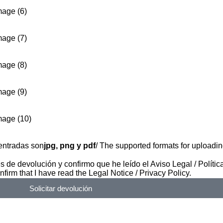
mage (6)
mage (7)
mage (8)
mage (9)
mage (10)
 entradas son
jpg, png y pdf
/ The supported formats for uploadin
s de devolución y confirmo que he leído el Aviso Legal / Polític
nfirm that I have read the Legal Notice / Privacy Policy.
Solicitar devolución