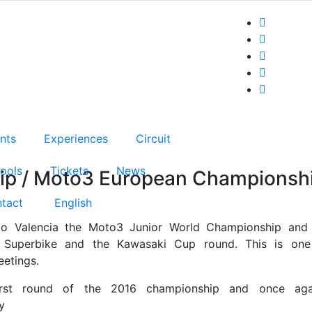
nts
Experiences
Circuit
ools
Tickets
News
ip / Moto3 European Championshi
tact
English
 to Valencia the Moto3 Junior World Championship and
Superbike and the Kawasaki Cup round. This is one o
etings.
irst round of the 2016 championship and once again
y