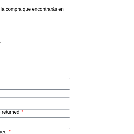
e la compra que encontrarás en
.
e returned
rned