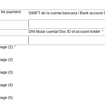
 for payment
SWIFT de la cuenta bancaria / Bank accoun
DNI titular cuenta/ Doc ID of account holder
image (1)
mage (2)
mage (3)
mage (4)
mage (5)