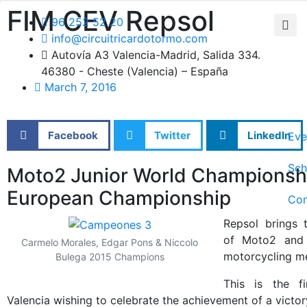
FIM CEV Repsol
96 252 52 20
info@circuitricardotormo.com
Autovía A3 Valencia-Madrid, Salida 334.
46380 - Cheste (Valencia) – España
March 7, 2016
Facebook
Twitter
LinkedIn
Eve
Sch
Moto2 Junior World Championsh
European Championship
Con
Repsol brings
of Moto2 and 
Carmelo Morales, Edgar Pons & Niccolo
motorcycling me
Bulega 2015 Champions
This is the f
Valencia wishing to celebrate the achievement of a victor