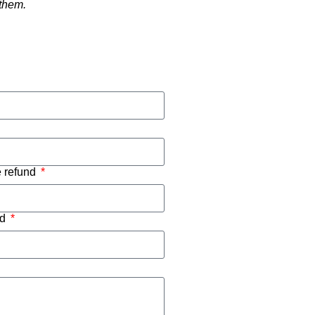
 them.
e refund
nd