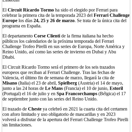
El
Circuit Ricardo Tormo
ha sido el elegido por Ferrari para
celebrar la primera cita de la temporada 2023 del
Ferrari Challenge
Europe
los días
24, 25 y 26 de marzo
. Se trata de la única cita del
programa en España.
El departamento
Corse Clienti
de la firma italiana ha hecho
públicos los calendarios de la próxima temporada del Ferrari
Challenge Trofeo Pirelli en sus series de Europa, Norte América y
Reino Unido, así como las series de invierno en Dubai y Abu
Dhabi.
El Circuit Ricardo Tormo será el primero de los seis trazados
europeos que reciban al Ferrari Challenge. Tras las fechas de
Valencia, el último fin de semana de marzo, llegará la cita de
Misano
(Italia) el 23 de abril,
Spielberg
(Austria) el 14 de mayo,
junto a las 24 horas de
Le Mans
(Francia) el 10 de junio,
Estoril
(Portugal) el 16 de julio y en
Spa Francorchamps
(Bélgica) el 17
de septiembre junto con las series del Reino Unido.
El trazado de
Cheste
ya celebró en 2021 la cuarta cita del certamen
con aforo limitado y uso obligatorio de mascarillas y en 2023
volverá a disfrutar de la apertura del Ferrari Challenge Trofeo Pirelli
sin limitaciones.