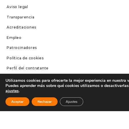
Aviso legal
Transparencia
Acreditaciones
Empleo
Patrocinadores
Política de cookies
Perfil del contratante
Fondos Next Generation
Utilizamos cookies para ofrecerte la mejor experiencia en nuestra 
Puedes aprender más sobre qué cookies utilizamos o desactivarlas
ajustes
.
CONTÁCTANOS
Contacto
Aceptar
Rechazar
Ajustes
Teléfono: 96 252 52 20
Correo: info@circuitricardotormo.com