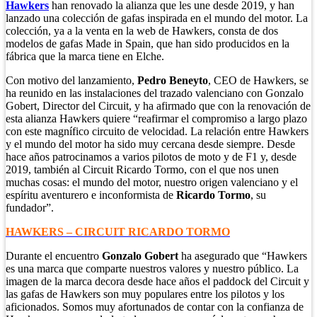
Hawkers
han renovado la alianza que les une desde 2019, y han
lanzado una colección de gafas inspirada en el mundo del motor. La
colección, ya a la venta en la web de Hawkers, consta de dos
modelos de gafas Made in Spain, que han sido producidos en la
fábrica que la marca tiene en Elche.
Con motivo del lanzamiento,
Pedro Beneyto
, CEO de Hawkers, se
ha reunido en las instalaciones del trazado valenciano con Gonzalo
Gobert, Director del Circuit, y ha afirmado que con la renovación de
esta alianza Hawkers quiere “reafirmar el compromiso a largo plazo
con este magnífico circuito de velocidad. La relación entre Hawkers
y el mundo del motor ha sido muy cercana desde siempre. Desde
hace años patrocinamos a varios pilotos de moto y de F1 y, desde
2019, también al Circuit Ricardo Tormo, con el que nos unen
muchas cosas: el mundo del motor, nuestro origen valenciano y el
espíritu aventurero e inconformista de
Ricardo Tormo
, su
fundador”.
HAWKERS – CIRCUIT RICARDO TORMO
Durante el encuentro
Gonzalo Gobert
ha asegurado que “Hawkers
es una marca que comparte nuestros valores y nuestro público. La
imagen de la marca decora desde hace años el paddock del Circuit y
las gafas de Hawkers son muy populares entre los pilotos y los
aficionados. Somos muy afortunados de contar con la confianza de