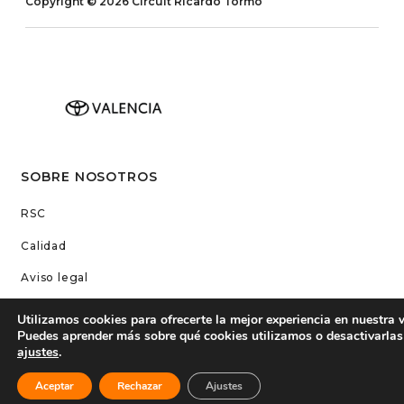
Copyright © 2026 Circuit Ricardo Tormo
SOBRE NOSOTROS
RSC
Calidad
Aviso legal
Transparencia
Utilizamos cookies para ofrecerte la mejor experiencia en nuestra 
Puedes aprender más sobre qué cookies utilizamos o desactivarlas
Acreditaciones
ajustes
.
Contacto
Empleo
Aceptar
Rechazar
Ajustes