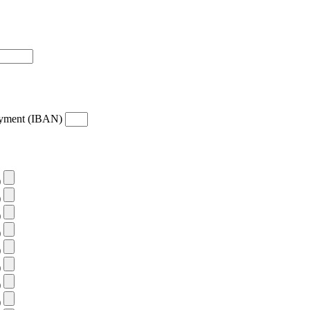
payment (IBAN)
)
)
)
)
)
)
)
)