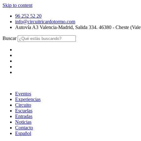
Skip to content
96 252 52 20
info@circuitricardotormo.com
Autovía A3 Valencia-Madrid, Salida 334. 46380 - Cheste (Vale
Buscar
Eventos
Experiencias
Circuito
Escuelas
Entradas
Noticias
Contacto
Español