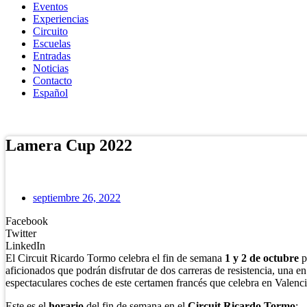
Eventos
Experiencias
Circuito
Escuelas
Entradas
Noticias
Contacto
Español
Tienda Online
Lamera Cup 2022
septiembre 26, 2022
Facebook
Twitter
LinkedIn
El Circuit Ricardo Tormo celebra el fin de semana
1 y 2 de octubre
p
aficionados que podrán disfrutar de dos carreras de resistencia, una e
espectaculares coches de este certamen francés que celebra en Valenci
Este es el
horario
del fin de semana en el
Circuit Ricardo Tormo
: