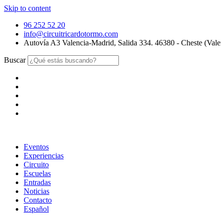
Skip to content
96 252 52 20
info@circuitricardotormo.com
Autovía A3 Valencia-Madrid, Salida 334. 46380 - Cheste (Vale
Buscar
Eventos
Experiencias
Circuito
Escuelas
Entradas
Noticias
Contacto
Español