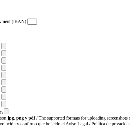
payment (IBAN)
)
)
)
)
)
)
)
)
)
10)
s son
jpg, png y pdf
/ The supported formats for uploading screenshots o
evolución y confirmo que he leído el Aviso Legal / Política de privacidad
.