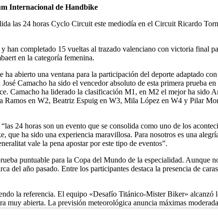
ium Internacional de Handbike
ida las 24 horas Cyclo Circuit este mediodía en el Circuit Ricardo Tormo
 y han completado 15 vueltas al trazado valenciano con victoria final 
aert en la categoría femenina.
se ha abierto una ventana para la participación del deporte adaptado con
osé Camacho ha sido el vencedor absoluto de esta primera prueba en la 
rece. Camacho ha liderado la clasificación M1, en M2 el mejor ha sido 
dia Ramos en W2, Beatriz Espuig en W3, Mila López en W4 y Pilar Mont
 “las 24 horas son un evento que se consolida como uno de los acontec
, que ha sido una experiencia maravillosa. Para nosotros es una alegrí
eralitat vale la pena apostar por este tipo de eventos”.
rueba puntuable para la Copa del Mundo de la especialidad. Aunque no t
marca del año pasado. Entre los participantes destaca la presencia de ca
siendo la referencia. El equipo «Desafío Titánico-Mister Biker» alcanzó
rrera muy abierta. La previsión meteorológica anuncia máximas moderadas