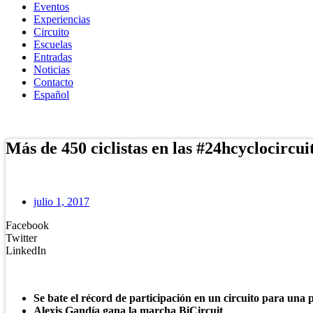
Eventos
Experiencias
Circuito
Escuelas
Entradas
Noticias
Contacto
Español
Tienda Online
Más de 450 ciclistas en las #24hcyclocircui
julio 1, 2017
Facebook
Twitter
LinkedIn
Se bate el récord de participación en un circuito para una
Alexis Gandía gana la marcha BiCircuit