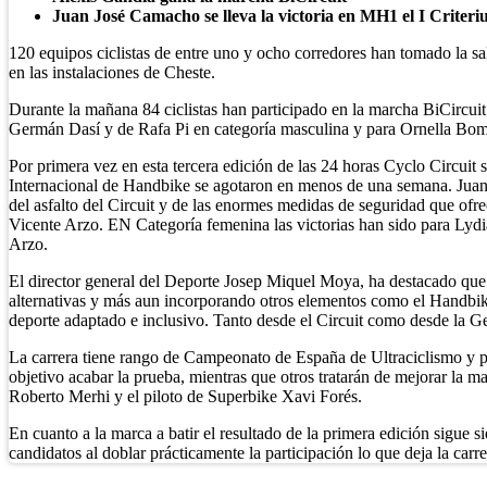
Juan José Camacho se lleva la victoria en MH1 el I Criter
120 equipos ciclistas de entre uno y ocho corredores han tomado la sal
en las instalaciones de Cheste.
Durante la mañana 84 ciclistas han participado en la marcha BiCircuit
Germán Dasí y de Rafa Pi en categoría masculina y para Ornella Bomb
Por primera vez en esta tercera edición de las 24 horas Cyclo Circuit 
Internacional de Handbike se agotaron en menos de una semana. Juan J
del asfalto del Circuit y de las enormes medidas de seguridad que of
Vicente Arzo. EN Categoría femenina las victorias han sido para Ly
Arzo.
El director general del Deporte Josep Miquel Moya, ha destacado que
alternativas y más aun incorporando otros elementos como el Handbike
deporte adaptado e inclusivo. Tanto desde el Circuit como desde la Gen
La carrera tiene rango de Campeonato de España de Ultraciclismo y p
objetivo acabar la prueba, mientras que otros tratarán de mejorar la 
Roberto Merhi y el piloto de Superbike Xavi Forés.
En cuanto a la marca a batir el resultado de la primera edición sigue 
candidatos al doblar prácticamente la participación lo que deja la ca