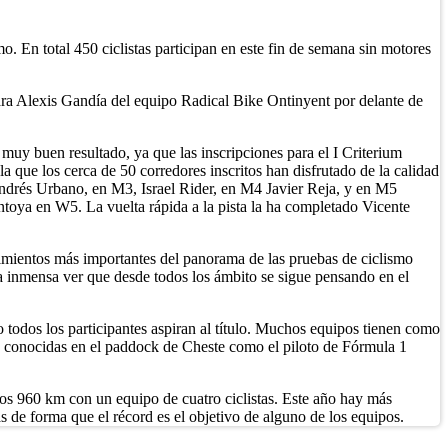
. En total 450 ciclistas participan en este fin de semana sin motores
para Alexis Gandía del equipo Radical Bike Ontinyent por delante de
 muy buen resultado, ya que las inscripciones para el I Criterium
que los cerca de 50 corredores inscritos han disfrutado de la calidad
Andrés Urbano, en M3, Israel Rider, en M4 Javier Reja, y en M5
oya en W5. La vuelta rápida a la pista la ha completado Vicente
imientos más importantes del panorama de las pruebas de ciclismo
a inmensa ver que desde todos los ámbito se sigue pensando en el
odos los participantes aspiran al título. Muchos equipos tienen como
ras conocidas en el paddock de Cheste como el piloto de Fórmula 1
 los 960 km con un equipo de cuatro ciclistas. Este año hay más
 de forma que el récord es el objetivo de alguno de los equipos.