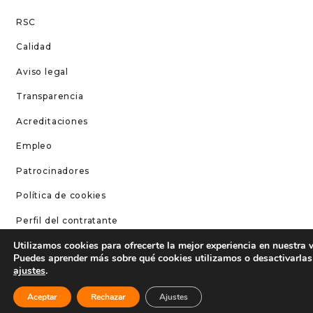
RSC
Calidad
Aviso legal
Transparencia
Acreditaciones
Empleo
Patrocinadores
Política de cookies
Perfil del contratante
Utilizamos cookies para ofrecerte la mejor experiencia en nuestra 
Fondos Next Generation
Puedes aprender más sobre qué cookies utilizamos o desactivarlas
ajustes
.
CONTÁCTANOS
Contacto
Aceptar
Rechazar
Ajustes
Teléfono: 96 252 52 20