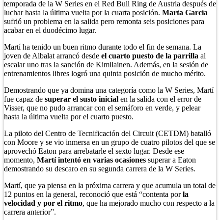
temporada de la W Series en el Red Bull Ring de Austria después de
luchar hasta la última vuelta por la cuarta posición.
Marta García
sufrió un problema en la salida pero remonta seis posiciones para
acabar en el duodécimo lugar.
Martí ha tenido un buen ritmo durante todo el fin de semana. La
joven de Albalat arrancó desde
el cuarto puesto de la parrilla
al
escalar uno tras la sanción de Kimilainen. Además, en la sesión de
entrenamientos libres logró una quinta posición de mucho mérito.
Demostrando que ya domina una categoría como la W Series, Martí
fue capaz de
superar el susto inicial
en la salida con el error de
Visser, que no pudo arrancar con el semáforo en verde, y pelear
hasta la última vuelta por el cuarto puesto.
La piloto del Centro de Tecnificación del Circuit (CETDM) batalló
con Moore y se vio inmersa en un grupo de cuatro pilotos del que se
aprovechó Eaton para arrebatarle el sexto lugar. Desde ese
momento,
Martí intentó en varias ocasiones
superar a Eaton
demostrando su descaro en su segunda carrera de la W Series.
Martí, que ya piensa en la próxima carrera y que acumula un total de
12 puntos en la general, reconoció que está “contenta por
la
velocidad y por el ritmo
, que ha mejorado mucho con respecto a la
carrera anterior”.