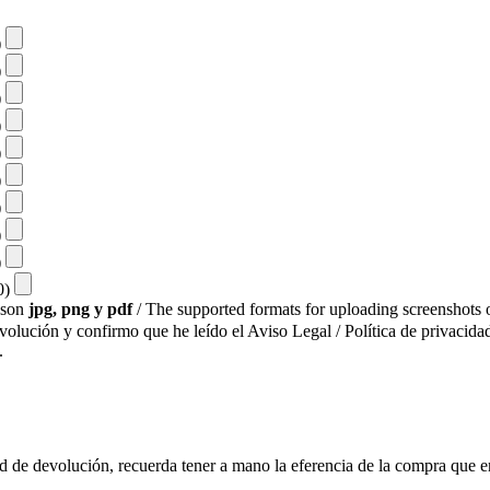
)
)
)
)
)
)
)
)
)
10)
s son
jpg, png y pdf
/ The supported formats for uploading screenshots o
evolución y confirmo que he leído el Aviso Legal / Política de privacidad
.
ud de devolución, recuerda tener a mano la eferencia de la compra que e