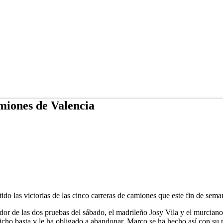
iones de Valencia
ido las victorias de las cinco carreras de camiones que este fin de sem
or de las dos pruebas del sábado, el madrileño Josy Vila y el murciano
ho basta y le ha obligado a abandonar. Marco se ha hecho así con su pr