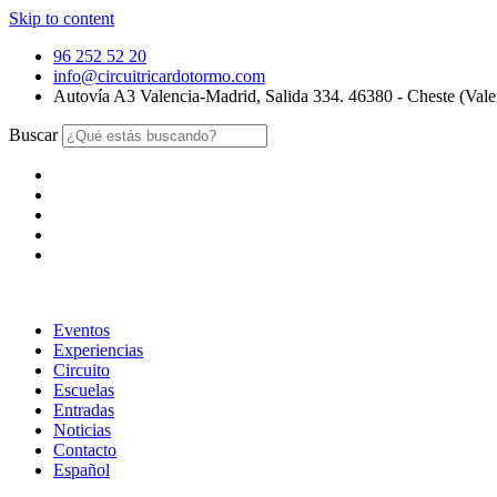
Skip to content
96 252 52 20
info@circuitricardotormo.com
Autovía A3 Valencia-Madrid, Salida 334. 46380 - Cheste (Vale
Buscar
Eventos
Experiencias
Circuito
Escuelas
Entradas
Noticias
Contacto
Español