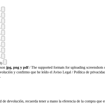
)
)
)
)
)
)
)
)
)
10)
s son
jpg, png y pdf
/ The supported formats for uploading screenshots o
evolución y confirmo que he leído el Aviso Legal / Política de privacidad
.
ud de devolución, recuerda tener a mano la eferencia de la compra que e