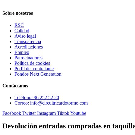
Sobre nosotros
RSC
Calidad
Aviso legal
Transparencia
Acreditaciones
Empleo
Patrocinadores
Política de cookies
Perfil del contratante
Fondos Next Generation
Contáctanos
Teléfono: 96 252 52 20
Correo: info@circuitricardotormo.com
Facebook
Twitter
Instagram
Tiktok
Youtube
Devolución entradas compradas en taquill