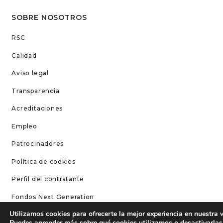
SOBRE NOSOTROS
RSC
Calidad
Aviso legal
Transparencia
Acreditaciones
Empleo
Patrocinadores
Política de cookies
Perfil del contratante
Fondos Next Generation
Utilizamos cookies para ofrecerte la mejor experiencia en nuestra 
CONTÁCTANOS
Puedes aprender más sobre qué cookies utilizamos o desactivarlas