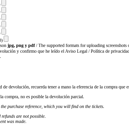
)
)
)
)
)
10)
s son
jpg, png y pdf
/ The supported formats for uploading screenshots o
evolución y confirmo que he leído el Aviso Legal / Política de privacidad
.
ud de devolución, recuerda tener a mano la eferencia de la compra que e
a compra, no es posible la devolución parcial.
 the purchase reference, which you will find on the tickets.
l refunds are not possible.
ment was made.