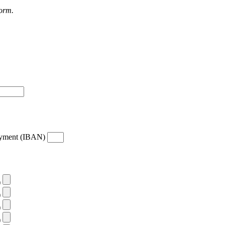
form.
payment (IBAN)
)
)
)
)