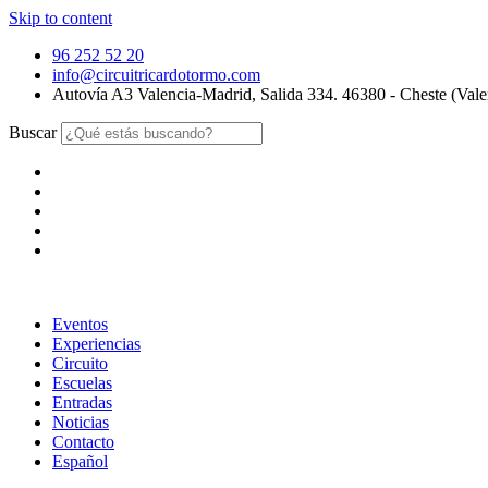
Skip to content
96 252 52 20
info@circuitricardotormo.com
Autovía A3 Valencia-Madrid, Salida 334. 46380 - Cheste (Vale
Buscar
Eventos
Experiencias
Circuito
Escuelas
Entradas
Noticias
Contacto
Español