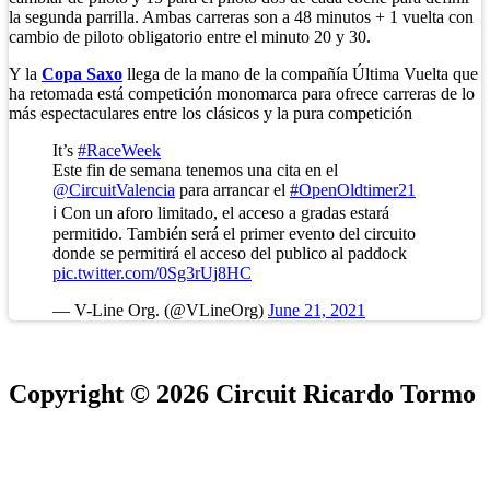
la segunda parrilla. Ambas carreras son a 48 minutos + 1 vuelta con
cambio de piloto obligatorio entre el minuto 20 y 30.
Y la
Copa Saxo
llega de la mano de la compañía Última Vuelta que
ha retomada está competición monomarca para ofrece carreras de lo
más espectaculares entre los clásicos y la pura competición
It’s
#RaceWeek
Este fin de semana tenemos una cita en el
@CircuitValencia
para arrancar el
#OpenOldtimer21
ℹ️ Con un aforo limitado, el acceso a gradas estará
permitido. También será el primer evento del circuito
donde se permitirá el acceso del publico al paddock
pic.twitter.com/0Sg3rUj8HC
— V-Line Org. (@VLineOrg)
June 21, 2021
Copyright © 2026 Circuit Ricardo Tormo