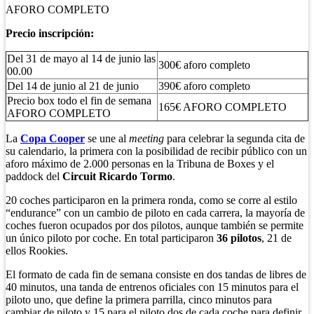
AFORO COMPLETO
Precio inscripción:
Del 31 de mayo al 14 de junio las
300€ aforo completo
00.00
Del 14 de junio al 21 de junio
390€ aforo completo
Precio box todo el fin de semana
165€ AFORO COMPLETO
AFORO COMPLETO
La
Copa Cooper
se une al
meeting
para celebrar la segunda cita de
su calendario, la primera con la posibilidad de recibir público con un
aforo máximo de 2.000 personas en la Tribuna de Boxes y el
paddock del
Circuit Ricardo Tormo
.
20 coches participaron en la primera ronda, como se corre al estilo
“endurance” con un cambio de piloto en cada carrera, la mayoría de
coches fueron ocupados por dos pilotos, aunque también se permite
un único piloto por coche. En total participaron
36 pilotos
, 21 de
ellos Rookies.
El formato de cada fin de semana consiste en dos tandas de libres de
40 minutos, una tanda de entrenos oficiales con 15 minutos para el
piloto uno, que define la primera parrilla, cinco minutos para
cambiar de piloto y 15 para el piloto dos de cada coche para definir