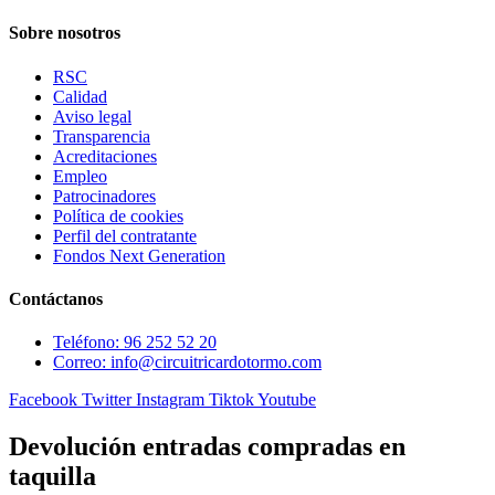
Sobre nosotros
RSC
Calidad
Aviso legal
Transparencia
Acreditaciones
Empleo
Patrocinadores
Política de cookies
Perfil del contratante
Fondos Next Generation
Contáctanos
Teléfono: 96 252 52 20
Correo: info@circuitricardotormo.com
Facebook
Twitter
Instagram
Tiktok
Youtube
Devolución entradas compradas en
taquilla