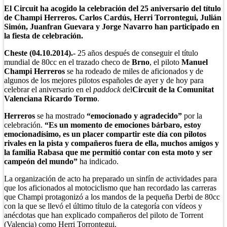
El Circuit ha acogido la celebración del 25 aniversario del título
de Champi Herreros. Carlos Cardús, Herri Torrontegui, Julián
Simón, Juanfran Guevara y Jorge Navarro han participado en
la fiesta de celebración.
Cheste (04.10.2014).-
25 años después de conseguir el título
mundial de 80cc en el trazado checo de
Brno
, el piloto
Manuel
Champi Herreros
se ha rodeado de miles de aficionados y de
algunos de los mejores pilotos españoles de ayer y de hoy para
celebrar el aniversario en el
paddock
del
Circuit de la Comunitat
Valenciana Ricardo Tormo
.
Herreros
se ha mostrado
“emocionado y agradecido”
por la
celebración.
“Es un momento de emociones bárbaro, estoy
emocionadísimo, es un placer compartir este día con pilotos
rivales en la pista y compañeros fuera de ella, muchos amigos y
la familia Rabasa que me permitió contar con esta moto y ser
campeón del mundo”
ha indicado.
La organización de acto ha preparado un sinfín de actividades para
que los aficionados al motociclismo que han recordado las carreras
que Champi protagonizó a los mandos de la pequeña Derbi de 80cc
con la que se llevó el último título de la categoría con vídeos y
anécdotas que han explicado compañeros del piloto de Torrent
(Valencia) como Herri Torrontegui.