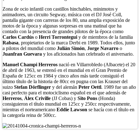
Zona de ocio infantil con castillos hinchables, minimotos y
animadores, un circuito Segway, música con el DJ José Coll,
pantalla gigante con carreras de los 80, una amplia exposición de
motos de la época y algunas sorpresas en una matinal que ha
contado con la presencia de grandes pilotos de la época como
Carlos Cardús
o
Herri Torrontegui
y de miembros de la familia
Rabasa
, propietarios de la marca Derbi en 1989. Todos ellos, junto
a pilotos del mundial como
Julián Simón
,
Jorge Navarro
o
Juanfran Guevara
y los aficionados han celebrado el aniversario.
Manuel Champi Herreros
nació en Villarrobledo (Albacete) el 20
de abril de 1963, se estrenó en el mundial en el Gran Premio de
España de 125cc en 1984 y cinco años más tarde consiguió el
último título de la historia de 80cc en pugna con las Krauser del
suizo
Stefan Dörflinger
y del alemán
Peter Oettl
. 1989 fue un año
casi perfecto para el motociclismo español en el que además de
Herreros
,
Álex Criville
(JJ Cobas) y
Sito Pons
(Honda)
consiguieron el título mundial en 125cc y 250cc respectivamente,
mientras el norteamericano
Eddie Lawson
se hacía con el título en
la categoría reina de 500cc.