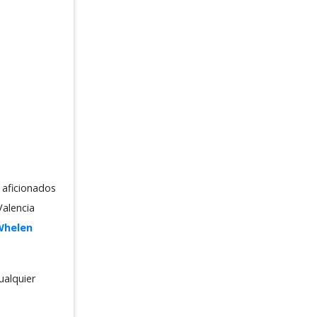
 aficionados
Valencia
Whelen
alquier