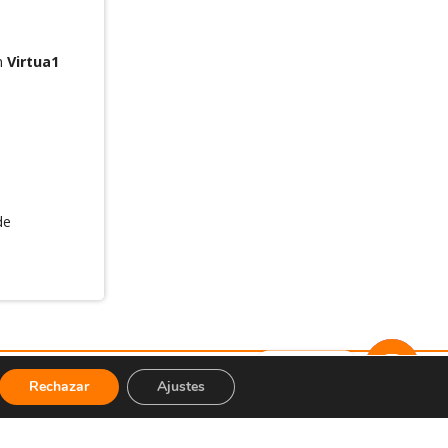
en
Virtua1
de
Contacto
Rechazar
Ajustes
Open
chaty
CONTÁCTANOS