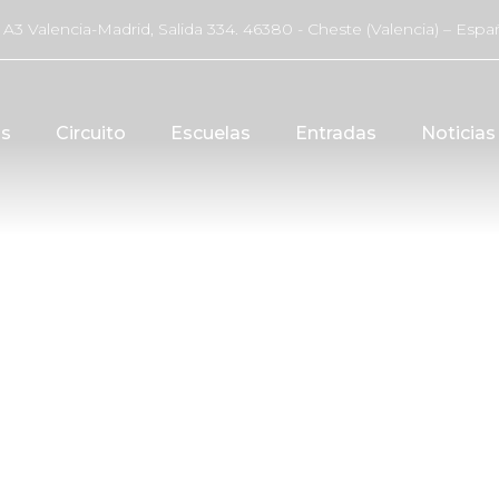
 A3 Valencia-Madrid, Salida 334. 46380 - Cheste (Valencia) – Espa
as
Circuito
Escuelas
Entradas
Noticias