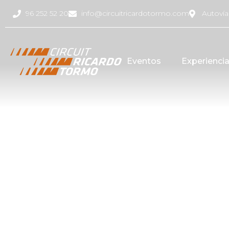
96 252 52 20
info@circuitricardotormo.com
Autovía
Eventos
Experienci