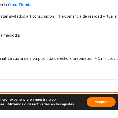
en la
CircuiTienda
tán invitados a 1 consumición + 1 experiencia de realidad virtual 
ta mediodía
 final. La cuota de inscripción da derecho a preparación + 5 minutos 
 mejor experiencia en nuestra web.
Aceptar
es utilizamos o desactivarlas en los
ajustes
.
SOBRE NOSOTROS