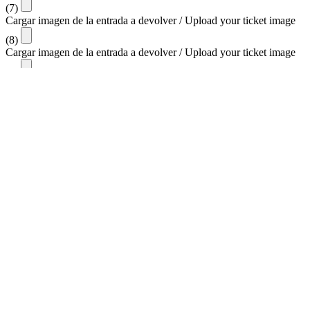
(7)
Cargar imagen de la entrada a devolver / Upload your ticket image
(8)
Cargar imagen de la entrada a devolver / Upload your ticket image
(9)
Cargar imagen de la entrada a devolver / Upload your ticket image
(10)
* Los formatos admitidos para la carga de las capturas de las
entradas son
jpg, png y pdf
/ The supported formats for uploading
screenshots of tickets are
jpg, png and pdf
.
Soy el titular de la compra, acepto las condiciones generales de
devolución y confirmo que he leído el Aviso Legal / Política de
privacidad. I am the owner of the purchase, I accept the general
conditions of return and I confirm that I have read the Legal Notice /
Privacy Policy.
Solicitar devolución
Devolución entradas
digitales