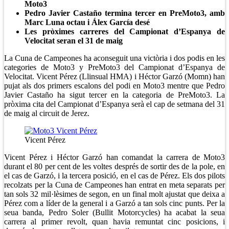
Moto3
Pedro Javier Castaño termina tercer en PreMoto3, amb
Marc Luna octau i Álex García desé
Les pròximes carreres del Campionat d’Espanya de
Velocitat seran el 31 de maig
La Cuna de Campeones ha aconseguit una victòria i dos podis en les
categories de Moto3 y PreMoto3 del Campionat d’Espanya de
Velocitat. Vicent Pérez (Llinsual HMA) i Héctor Garzó (Momn) han
pujat als dos primers escalons del podi en Moto3 mentre que Pedro
Javier Castaño ha sigut tercer en la categoria de PreMoto3. La
pròxima cita del Campionat d’Espanya serà el cap de setmana del 31
de maig al circuit de Jerez.
Vicent Pérez
Vicent Pérez i Héctor Garzó han comandat la carrera de Moto3
durant el 80 per cent de les voltes després de sortir des de la pole, en
el cas de Garzó, i la tercera posició, en el cas de Pérez. Els dos pilots
recolzats per la Cuna de Campeones han entrat en meta separats per
tan sols 32 mil·lèsimes de segon, en un final molt ajustat que deixa a
Pérez com a líder de la general i a Garzó a tan sols cinc punts. Per la
seua banda, Pedro Soler (Bullit Motorcycles) ha acabat la seua
carrera al primer revolt, quan havia remuntat cinc posicions, i