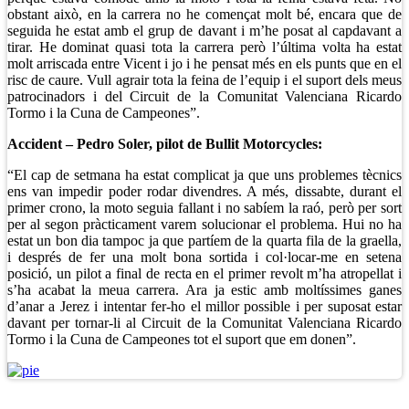
obstant això, en la carrera no he començat molt bé, encara que de
seguida he estat amb el grup de davant i m’he posat al capdavant a
tirar. He dominat quasi tota la carrera però l’última volta ha estat
molt arriscada entre Vicent i jo i he pensat més en els punts que en el
risc de caure. Vull agrair tota la feina de l’equip i el suport dels meus
patrocinadors i del Circuit de la Comunitat Valenciana Ricardo
Tormo i la Cuna de Campeones”.
Accident – Pedro Soler, pilot de Bullit Motorcycles:
“El cap de setmana ha estat complicat ja que uns problemes tècnics
ens van impedir poder rodar divendres. A més, dissabte, durant el
primer crono, la moto seguia fallant i no sabíem la raó, però per sort
per al segon pràcticament varem solucionar el problema. Hui no ha
estat un bon dia tampoc ja que partíem de la quarta fila de la graella,
i després de fer una molt bona sortida i col·locar-me en setena
posició, un pilot a final de recta en el primer revolt m’ha atropellat i
s’ha acabat la meua carrera. Ara ja estic amb moltíssimes ganes
d’anar a Jerez i intentar fer-ho el millor possible i per suposat estar
davant per tornar-li al Circuit de la Comunitat Valenciana Ricardo
Tormo i la Cuna de Campeones tot el suport que em donen”.