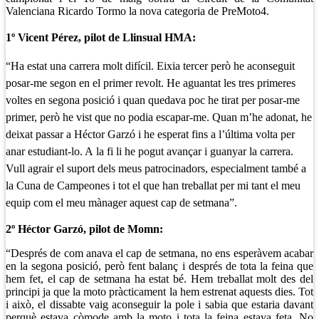
Valenciana Ricardo Tormo la nova categoria de PreMoto4.
1º Vicent Pérez, pilot de Llinsual HMA:
“Ha estat una carrera molt difícil. Eixia tercer però he aconseguit
posar-me segon en el primer revolt. He aguantat les tres primeres
voltes en segona posició i quan quedava poc he tirat per posar-me
primer, però he vist que no podia escapar-me. Quan m’he adonat, he
deixat passar a Héctor Garzó i he esperat fins a l’última volta per
anar estudiant-lo. A la fi li he pogut avançar i guanyar la carrera.
Vull agrair el suport dels meus patrocinadors, especialment també a
la Cuna de Campeones i tot el que han treballat per mi tant el meu
equip com el meu mànager aquest cap de setmana”.
2º Héctor Garzó, pilot de Momn:
“Després de com anava el cap de setmana, no ens esperàvem acabar
en la segona posició, però fent balanç i després de tota la feina que
hem fet, el cap de setmana ha estat bé. Hem treballat molt des del
principi ja que la moto pràcticament la hem estrenat aquests dies. Tot
i això, el dissabte vaig aconseguir la pole i sabia que estaria davant
perquè estava còmode amb la moto i tota la feina estava feta. No