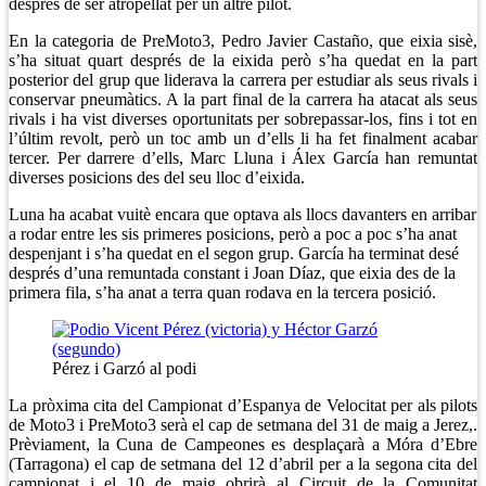
després de ser atropellat per un altre pilot.
En la categoria de PreMoto3, Pedro Javier Castaño, que eixia sisè,
s’ha situat quart després de la eixida però s’ha quedat en la part
posterior del grup que liderava la carrera per estudiar als seus rivals i
conservar pneumàtics. A la part final de la carrera ha atacat als seus
rivals i ha vist diverses oportunitats per sobrepassar-los, fins i tot en
l’últim revolt, però un toc amb un d’ells li ha fet finalment acabar
tercer. Per darrere d’ells, Marc Lluna i Álex García han remuntat
diverses posicions des del seu lloc d’eixida.
Luna ha acabat vuitè encara que optava als llocs davanters en arribar
a rodar entre les sis primeres posicions, però a poc a poc s’ha anat
despenjant i s’ha quedat en el segon grup. García ha terminat desé
després d’una remuntada constant i Joan Díaz, que eixia des de la
primera fila, s’ha anat a terra quan rodava en la tercera posició.
Pérez i Garzó al podi
La pròxima cita del Campionat d’Espanya de Velocitat per als pilots
de Moto3 i PreMoto3 serà el cap de setmana del 31 de maig a Jerez,.
Prèviament, la Cuna de Campeones es desplaçarà a Móra d’Ebre
(Tarragona) el cap de setmana del 12 d’abril per a la segona cita del
campionat i el 10 de maig obrirà al Circuit de la Comunitat