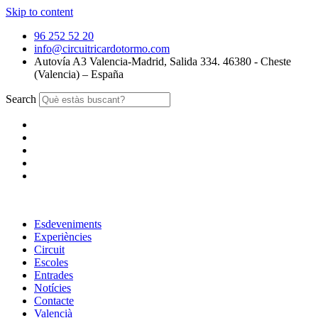
Skip to content
96 252 52 20
info@circuitricardotormo.com
Autovía A3 Valencia-Madrid, Salida 334. 46380 - Cheste
(Valencia) – España
Search
Esdeveniments
Experiències
Circuit
Escoles
Entrades
Notícies
Contacte
Valencià