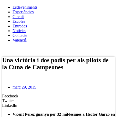
Esdeveniments
Experiències
Circuit
Escoles
Entrades
Notícies
Contacte
Valencià
Botiga Online
Una victòria i dos podis per als pilots de
la Cuna de Campeones
març 29, 2015
Facebook
Twitter
LinkedIn
Vicent Pérez guanya per 32 mil·lèsimes a Héctor Garzó en