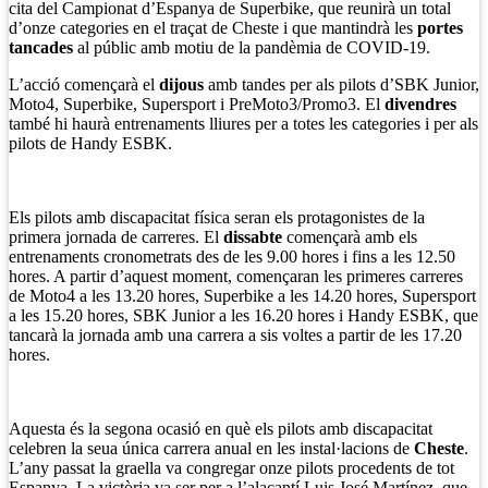
cita del Campionat d’Espanya de Superbike, que reunirà un total
d’onze categories en el traçat de Cheste i que mantindrà les
portes
tancades
al públic amb motiu de la pandèmia de COVID-19.
L’acció començarà el
dijous
amb tandes per als pilots d’SBK Junior,
Moto4, Superbike, Supersport i PreMoto3/Promo3. El
divendres
també hi haurà entrenaments lliures per a totes les categories i per als
pilots de Handy ESBK.
Els pilots amb discapacitat física seran els protagonistes de la
primera jornada de carreres. El
dissabte
començarà amb els
entrenaments cronometrats des de les 9.00 hores i fins a les 12.50
hores. A partir d’aquest moment, començaran les primeres carreres
de Moto4 a les 13.20 hores, Superbike a les 14.20 hores, Supersport
a les 15.20 hores, SBK Junior a les 16.20 hores i Handy ESBK, que
tancarà la jornada amb una carrera a sis voltes a partir de les 17.20
hores.
Aquesta és la segona ocasió en què els pilots amb discapacitat
celebren la seua única carrera anual en les instal·lacions de
Cheste
.
L’any passat la graella va congregar onze pilots procedents de tot
Espanya. La victòria va ser per a l’alacantí Luis José Martínez, que