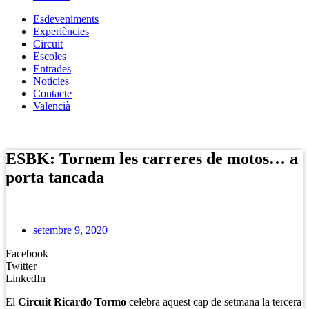
Esdeveniments
Experiències
Circuit
Escoles
Entrades
Notícies
Contacte
Valencià
Botiga Online
ESBK: Tornem les carreres de motos… a
porta tancada
setembre 9, 2020
Facebook
Twitter
LinkedIn
El
Circuit Ricardo Tormo
celebra aquest cap de setmana la tercera