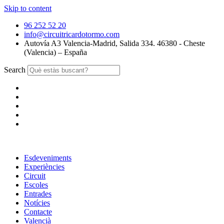
Skip to content
96 252 52 20
info@circuitricardotormo.com
Autovía A3 Valencia-Madrid, Salida 334. 46380 - Cheste
(Valencia) – España
Search
Esdeveniments
Experiències
Circuit
Escoles
Entrades
Notícies
Contacte
Valencià